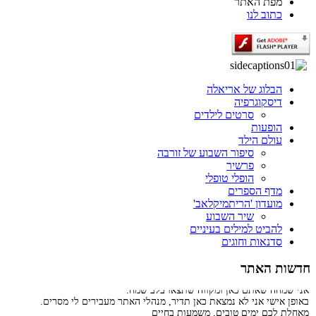
מפת האתר
כתוב לנו
הבלוג של אריאלה
דיסקוגרפיה
סרטים לילדים
הופעות
עולם הילד
סיפור השבוע של זורבה
פרשיר
הופלי טופלי
מדף הספרים
מועדון 'הריתמיקלאב'
שיר השבוע
להביט למילים בעיניים
סדנאות וחוגים
חדשות האתר
ברוכים הבאים לאתר שלי.
אני שמחה שאתם כאן ומקווה שתצאו בלב שמח.
באופן אישי אני לא נמצאת כאן תדיר, מנהלי האתר מעבירים לי מסרים.
מאחלת לכם ימים טובים, משמעות בחיים
ותזכרו שבסופו של דבר, כך מתבהרים העניינים, האושר נמצא בפרטים הקטנים.