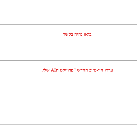
בואו נהיה בקשר
ערוץ היו-טיוב החדש "פרוייקט הAI שלי.
חדש !!! "הופעה בהזמנה"