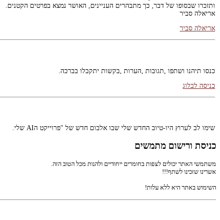
אריאלה סביר
אריאלה סביר
כנסו תיהנו ושתפו ,תגובות ,הערות ,בקשות יתקבלו בברכה.
כניסה לבלוג
שימו לב לערוץ היו-טיוב החדש שלי שבו אלבום חדש של "פרוייקט הAI שלי.
שירים חדשים שלי באיכויות שעוד לא הכרתם.
www.youtube.com/@ArielaSavir
כניסת ורישום מתמשים
ערוץ היו-טיוב החדש שלי
משתמשי האתר יכולים לצפות בחומרים ייחודיים ולהנות מכל הטוב הזה.
אשרינו שזכינו לשתף!!!
השימוש באתר היא ללא עלות!
מגוון הופעות מרתקות ומרגשות לנשים / נערות / ילדים...
ליצירת קשר 0525052366
Link