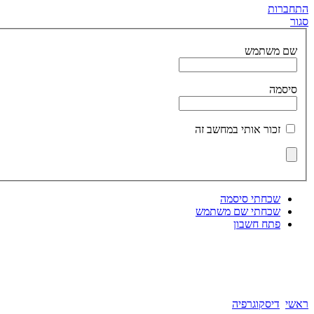
התחברות
סגור
שם משתמש
ברוכים הבאים לאתר שלי.
אני שמחה שאתם כאן ומקווה שתצאו בלב שמח.
באופן אישי אני לא נמצאת כאן תדיר, מנהלי האתר מעבירים לי מסרים.
מאחלת לכם ימים טובים, משמעות בחיים
סיסמה
ותזכרו שבסופו של דבר, כך מתבהרים העניינים, האושר נמצא בפרטים הקטנים.
אריאלה סביר
זכור אותי במחשב זה
אריאלה סביר
כנסו תיהנו ושתפו ,תגובות ,הערות ,בקשות יתקבלו בברכה.
שכחתי סיסמה
שכחתי שם משתמש
כניסה לבלוג
פתח חשבון
שימו לב לערוץ היו-טיוב החדש שלי שבו אלבום חדש של "פרוייקט הAI שלי.
שירים חדשים שלי באיכויות שעוד לא הכרתם.
www.youtube.com/@ArielaSavir
ראשי
דיסקוגרפיה